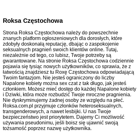
Roksa Częstochowa
Strona Roksa Częstochowa należy do powszechnie
znanych platform ogłoszeniowych dla dorosłych, które
zdobyły doskonałą reputację, dbając o zaspokojenie
seksualnych pragnień swoich klientów online. Tutaj,
niezależnie od tego, co lubisz, Twoje potrzeby są
gwarantowane. Na stronie Roksa Częstochowa codziennie
pojawia się tysiąc nowych użytkowników, co sprawia, że z
łatwością znajdziesz tu Roxę Częstochowa odpowiadającą
Twoim fantazjom. Nie jesteś ograniczony do liczby
Napalone kobiety można sex czat z tak długo, jak jesteś
członkiem. Możesz mieć dostęp do każdej Napalone kobiety
i Dziwki, która może rozbudzić Twoje mroczne pragnienia.
Nie dyskryminujemy żadnej osoby ze względu na płeć.
Roksa.com.pl przyjmuje członków heteroseksualnych,
transgenderowych, a nawet lesbijki. U nas Twoje
bezpieczeństwo jest priorytetem. Dajemy Ci możliwość
używania pseudonimu, jeśli boisz się ujawnić swoją
tożsamość poprzez nazwę użytkownika.