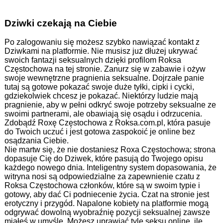
Dziwki czekają na Ciebie
Po zalogowaniu się możesz szybko nawiązać kontakt z
Dziwkami na platformie. Nie musisz już dłużej ukrywać
swoich fantazji seksualnych dzięki profilom Roksa
Częstochowa na tej stronie. Zanurz się w zabawie i ożyw
swoje wewnętrzne pragnienia seksualne. Dojrzałe panie
tutaj są gotowe pokazać swoje duże tyłki, cipki i cycki,
gdziekolwiek chcesz je pokazać. Niektórzy ludzie mają
pragnienie, aby w pełni odkryć swoje potrzeby seksualne ze
swoimi partnerami, ale obawiają się osądu i odrzucenia.
Zdobądź Roxę Częstochowa z Roksa.com.pl, która pasuje
do Twoich uczuć i jest gotowa zaspokoić je online bez
osądzania Ciebie.
Nie martw się, że nie dostaniesz Roxa Częstochowa; strona
dopasuje Cię do Dziwek, które pasują do Twojego opisu
każdego nowego dnia. Inteligentny system dopasowania, że
witryna nosi są odpowiedzialne za zapewnienie czatu z
Roksa Częstochowa członków, które są w swoim typie i
gotowy, aby dać Ci podniecenie życia. Czat na stronie jest
erotyczny i przygód. Napalone kobiety na platformie mogą
odgrywać dowolną wyobraźnię pozycji seksualnej zawsze
miałeś w umyśle. Możesz uprawiać tyle seksu online, ile