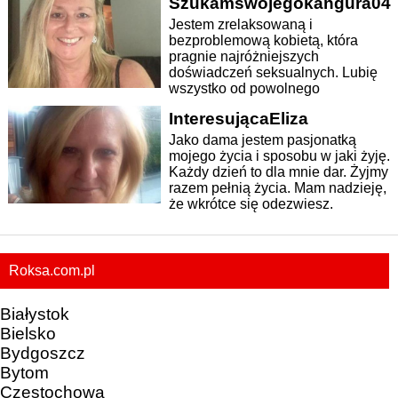
Szukamswojegokangura04
Jestem zrelaksowaną i
bezproblemową kobietą, która
pragnie najróżniejszych
doświadczeń seksualnych. Lubię
wszystko od powolnego
zmysłowego kochania się po...
InteresującaEliza
Jako dama jestem pasjonatką
mojego życia i sposobu w jaki żyję.
Każdy dzień to dla mnie dar. Żyjmy
razem pełnią życia. Mam nadzieję,
że wkrótce się odezwiesz.
Roksa.com.pl
Białystok
Bielsko
Bydgoszcz
Bytom
Częstochowa