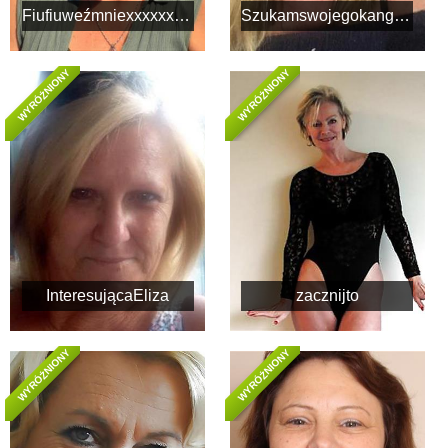
Fiufiuweźmniexxxxxx101
Szukamswojegokangura04
WYRÓŻNIONY
WYRÓŻNIONY
InteresującaEliza
zacznijto
WYRÓŻNIONY
WYRÓŻNIONY