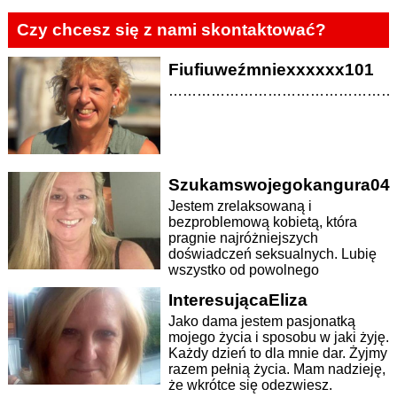
odezwiesz.
Czy chcesz się z nami skontaktować?
Fiufiuweźmniexxxxxx101
…………………………………………
Szukamswojegokangura04
Jestem zrelaksowaną i
bezproblemową kobietą, która
pragnie najróżniejszych
doświadczeń seksualnych. Lubię
wszystko od powolnego
zmysłowego kochania się po...
InteresującaEliza
Jako dama jestem pasjonatką
mojego życia i sposobu w jaki żyję.
Każdy dzień to dla mnie dar. Żyjmy
razem pełnią życia. Mam nadzieję,
że wkrótce się odezwiesz.