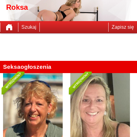
Roksa
Szukaj
Zapisz się
Seksaogłoszenia
WYRÓŻNIONY
WYRÓŻNIONY