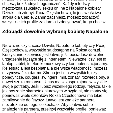
chcesz, bez żadnych ograniczeń. Każdy młodszy
mężczyzna szukający seksu online z Napalone kobiety,
Dziwki lub zdobyć Roxa Częstochowa, to jest właściwa
strona dla Ciebie. Zanim zaczniesz, możesz zobaczyć
wszystkie ich profile za darmo i zdecydować, kogo chcesz.
Zdobądź dowolnie wybraną kobietę Napalone
Nieważne czy chcesz Dziwki, Napalone kobiety czy Roxę
Częstochowa, wszystkie są dostępne na Roksa.com.pl.
Korzystanie z serwisu jest łatwe, jeśli posiadasz dowolne
urządzenie łączące się z Internetem. Nieważne, czy jest to
laptop, tablet, telefon komórkowy czy komputer stacjonarny.
Rejestracja jest bezpłatna, a pierwsze wiadomości możesz
otrzymywać za darmo. Strona jest dla wszystkich, czy
pojedyncze, cougars, swingers, milf, żonaty, rozwiedziony, a
nawet szuka romansu. U nas masz zaspokojone wszystkie
swoje potrzeby. Jeśli lubisz wszelkiego rodzaju fetysze, takie
jak noszenie skarpetek biurowych w sypialni, nie martw się,
ponieważ wielu członków Roksa Częstochowa ma takie
zamiłowanie do fetyszy. Łatwo jest znaleźć partnera
niezależnie od tego, co kochasz. Aby ułatwić sobie
znalezienie partnera, przejrzyj wszystkie profile, ponieważ