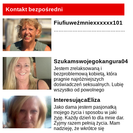
Kontakt bezpośredni
Fiufiuweźmniexxxxxx101
…………………………………………
Szukamswojegokangura04
Jestem zrelaksowaną i
bezproblemową kobietą, która
pragnie najróżniejszych
doświadczeń seksualnych. Lubię
wszystko od powolnego
zmysłowego kochania się po...
InteresującaEliza
Jako dama jestem pasjonatką
mojego życia i sposobu w jaki
żyję. Każdy dzień to dla mnie dar.
Żyjmy razem pełnią życia. Mam
nadzieję, że wkrótce się