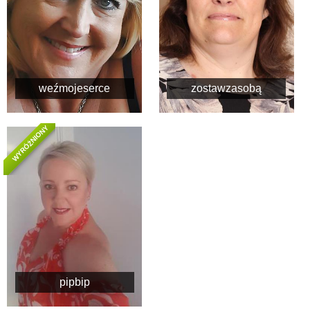
weźmojeserce
zostawzasobą
WYRÓŻNIONY
pipbip