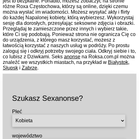
jest to bezpłatne. Ponadto, możesz zobaczyć na stronie
różne Roxa Częstochowa, którzy są online, dzięki czemu
można wysłać im wiadomości. Możesz wysyłać akty i flirty
do każdej Napalonej kobiety, którą wybierzesz. Wykorzystaj
sesję dla dorosłych, przesyłając seksowne zdjęcia i obrazki.
Przeglądaj te zamieszczone przez innych i wybierz takie,
które Ci się podobają. Ponieważ strona nie ogranicza Cię co
do urządzenia, z którego masz korzystać, możesz z
łatwością korzystać z naszych usług w podróży. Po prostu
zaloguj się i odkryj potrzeby swojego ciała. Odkryj siebie i to,
co lubisz z Dziwkami. Seks
anonse
na Roksa.com.pl można
znaleźć we wszystkich miastach, na przykład w
Białystok
,
Słupsk
i
Zabrze
.
Szukasz Sexanonse?
Płeć
województwo